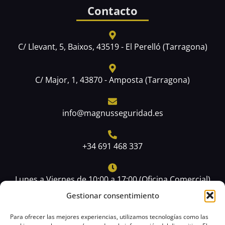
Contacto
C/ Llevant, 5, Baixos, 43519 - El Perelló (Tarragona)
C/ Major, 1, 43870 - Amposta (Tarragona)
info@magnusseguridad.es
+34 691 468 337
Lunes a Viernes de 10:00 a 17:00 (Oficina Comercial)
W
F
I
L
Gestionar consentimiento
h
a
n
i
Para ofrecer las mejores experiencias, utilizamos tecnologías como las
a
c
s
n