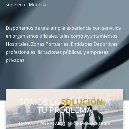
sede en el Montsià.
Disponemos de una amplia experiencia con servicios
en organismos oficiales, tales como Ayuntamientos,
Hospitales, Zonas Portuarias, Entidades Deportivas
profesionales, licitaciones públicas, y empresas
privadas.
SOMOS LA
SOLUCIÓN
A
TU PROBLEMA
DESEA CONTRATAR O INFORMARSE SOBRE