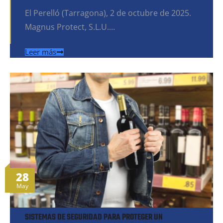
El Perelló (Tarragona), 2 de octubre de 2025.
Magnus Protect, S.L.U.…
Leer más
28
May
SISTEMAS DE SEGURIDAD PARA PROTEGER UN