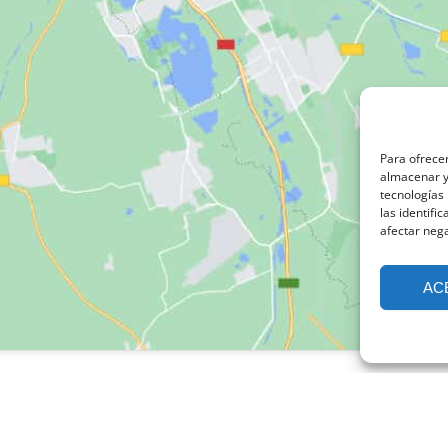
Para ofrecer
almacenar y/
tecnologías
las identifi
afectar nega
AC