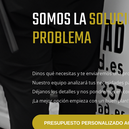
t
SOMOS LA
SOLUC
i
v
PROBLEMA
e
:
Dinos qué necesitas y te enviaremos una
pr
Nuestro equipo analizará tus necesidades pa
Déjanos los detalles y nos pondremos en con
¡La mejor opción empieza con un buen plan!
PRESUPUESTO PERSONALIZADO A