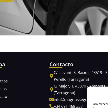
pa
Contacto
C/ Llevant, 5, Baixos, 43519 - E
o
Perelló (Tarragona)
tros
C/ Major, 1, 43870 - Amposta
cios
(Tarragona)
acto
info@magnusseguridad.es
Para ofrecer
+34 691 468 337