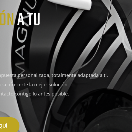
IÓN
A TU
opuesta personalizada
, totalmente
adaptada a ti.
ra ofrecerte la
mejor solución
.
tacto contigo lo antes posible.
QUÍ