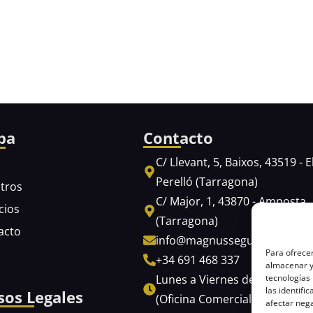
pa
Contacto
C/ Llevant, 5, Baixos, 43519 - E
o
Perelló (Tarragona)
tros
C/ Major, 1, 43870 - Amposta
cios
(Tarragona)
acto
info@magnusseguridad.es
Para ofrecer
+34 691 468 337
almacenar y/
Lunes a Viernes de 10:00 a 17
tecnologías
las identifi
sos Legales
(Oficina Comercial)
afectar nega