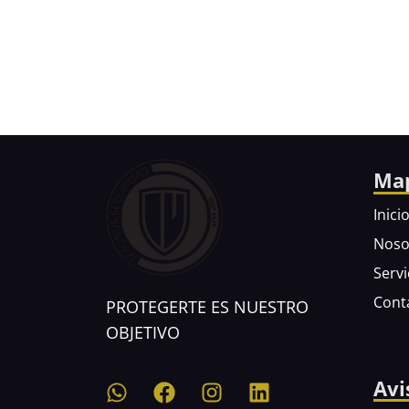
Ma
Inici
Noso
Servi
Cont
PROTEGERTE
ES NUESTRO
OBJETIVO
Avi
W
F
I
L