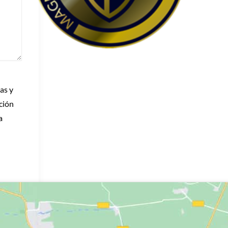
as y
ación
a