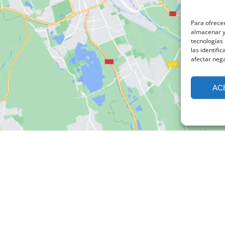
Para ofrecer
almacenar y/
tecnologías
las identifi
afectar nega
AC